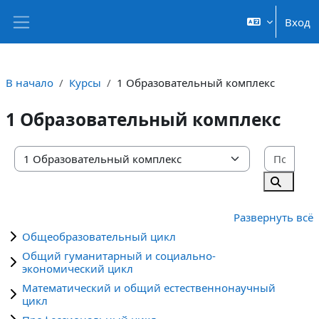
Перейти к основному содержанию
Вход
Боковая панель
В начало
Курсы
1 Образовательный комплекс
1 Образовательный комплекс
Поис
Категории курсов
Поиск к
Развернуть всё
Общеобразовательный цикл
Общий гуманитарный и социально-
экономический цикл
Математический и общий естественнонаучный
цикл