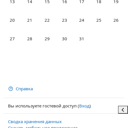
13
14
15
16
17
18
19
Нет событий, понедельник 20 июля
Нет событий, вторник 21 июля
Нет событий, среда 22 июля
Нет событий, четверг 23 июля
Нет событий, пятница 
Нет событий, с
Нет соб
20
21
22
23
24
25
26
Нет событий, понедельник 27 июля
Нет событий, вторник 28 июля
Нет событий, среда 29 июля
Нет событий, четверг 30 июля
Нет событий, пятница 
27
28
29
30
31
Справка
Вы используете гостевой доступ (
Вход
)
Отк
Сводка хранения данных
Скачать мобильное приложение