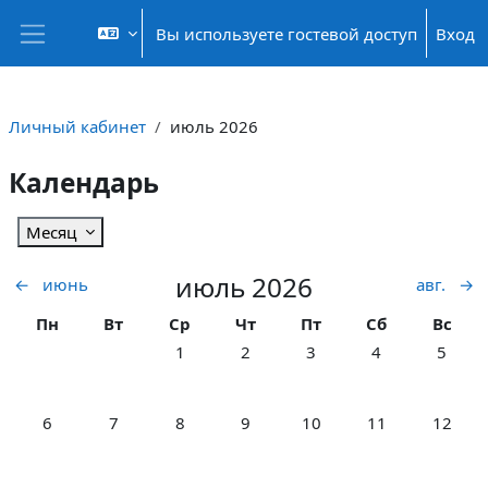
Перейти к основному содержанию
Вы используете гостевой доступ
Вход
Боковая панель
Личный кабинет
июль 2026
Календарь
Месяц
июль 2026
←
июнь
авг.
→
Понедельник
Вторник
Среда
Четверг
Пятница
Суббота
Воскр
Пн
Вт
Ср
Чт
Пт
Сб
Вс
Нет событий, среда 1 июля
Нет событий, четверг 2 июля
Нет событий, пятница 
Нет событий, с
Нет соб
1
2
3
4
5
Нет событий, понедельник 6 июля
Нет событий, вторник 7 июля
Нет событий, среда 8 июля
Нет событий, четверг 9 июля
Нет событий, пятница 
Нет событий, с
Нет соб
6
7
8
9
10
11
12
Нет событий, понедельник 13 июля
Нет событий, вторник 14 июля
Нет событий, среда 15 июля
Нет событий, четверг 16 июля
Нет событий, пятница 
Нет событий, с
Нет соб